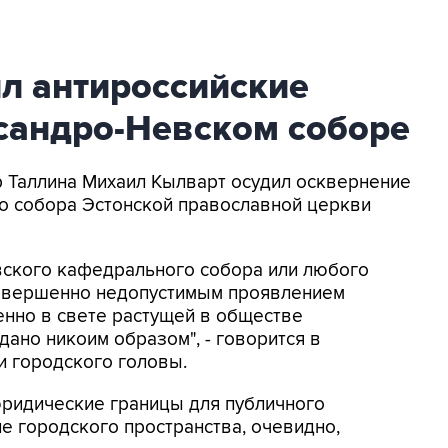
л антироссийские
сандро-Невском соборе
эр Таллина Михаил Кылварт осудил осквернение
 собора Эстонской православной церкви
вского кафедрального собора или любого
совершенно недопустимым проявлением
енно в свете растущей в обществе
ано никоим образом", - говорится в
и городского головы.
юридические границы для публичного
 городского пространства, очевидно,