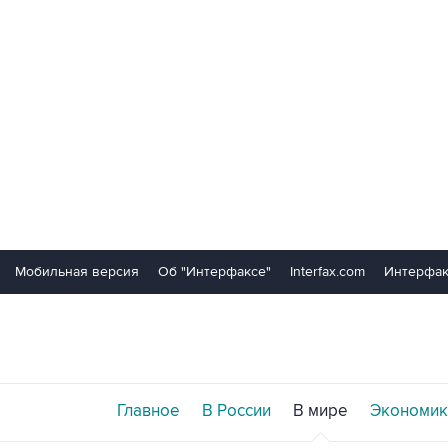
Мобильная версия
Об "Интерфаксе"
Interfax.com
Интерфак
Главное
В России
В мире
Экономик