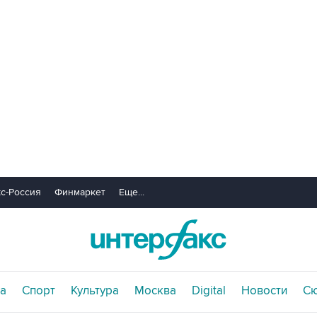
с-Россия
Финмаркет
Еще...
а
Спорт
Культура
Москва
Digital
Новости
С