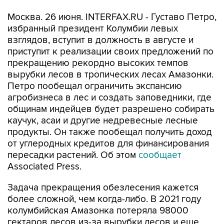
Москва. 26 июня. INTERFAX.RU - Густаво Петро,
избранный президент Колумбии левых
взглядов, вступит в должность в августе и
приступит к реализации своих предложений по
прекращению рекордно высоких темпов
вырубки лесов в тропических лесах Амазонки.
Петро пообещал ограничить экспансию
агробизнеса в лес и создать заповедники, где
общинам индейцев будет разрешено собирать
каучук, асаи и другие недревесные лесные
продукты. Он также пообещал получить доход
от углеродных кредитов для финансирования
пересадки растений. Об этом
сообщает
Associated Press.
Задача прекращения обезлесения кажется
более сложной, чем когда-либо. В 2021 году
колумбийская Амазонка потеряла 98000
гектаров лесов из-за вырубки лесов и еще