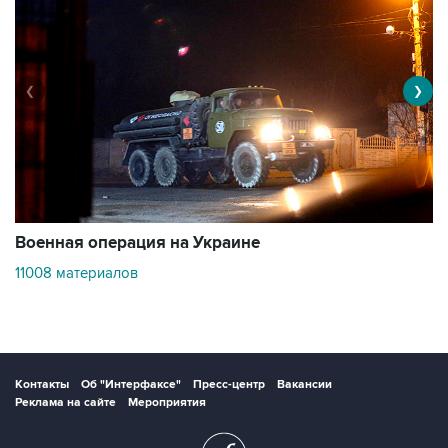
❮
❯
Военная операция на Украине
О
11008 материалов
3
Контакты
Об "Интерфаксе"
Пресс-центр
Вакансии
Реклама на сайте
Мероприятия