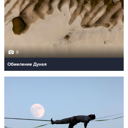
9
Обмеление Дуная