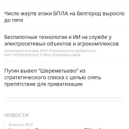
Число жертв атаки БПЛА на Белгород выросло
до пяти
Беспилотные технологии и ИИ на службе у
электросетевых объектов и агрокомплексов
Социальная реклама, АНО «Национальные приоритеты».
ИНН 7725383515 Erid: F7NfYUJCUneVdwcydK6A
Путин вывел "Шереметьево" из
стратегического списка с целью снять
препятствие для приватизации
НОВОСТИ
10 августа, 08:37
Цена нефти Brent поднялась выше $84 за баррель