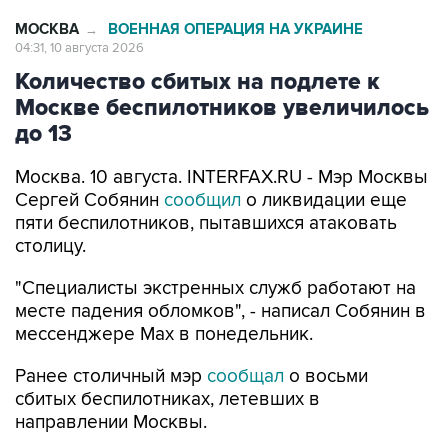
04:31, 10 августа 2026
Количество сбитых на подлете к
Москве беспилотников увеличилось
до 13
Москва. 10 августа. INTERFAX.RU - Мэр Москвы
Сергей Собянин
сообщил
о ликвидации еще
пяти беспилотников, пытавшихся атаковать
столицу.
"Специалисты экстренных служб работают на
месте падения обломков", - написал Собянин в
мессенджере Max в понедельник.
Ранее столичный мэр
сообщал
о восьми
сбитых беспилотниках, летевших в
направлении Москвы.
Московские аэропорты Домодедово и
Внуково
перешли
в режим обслуживания