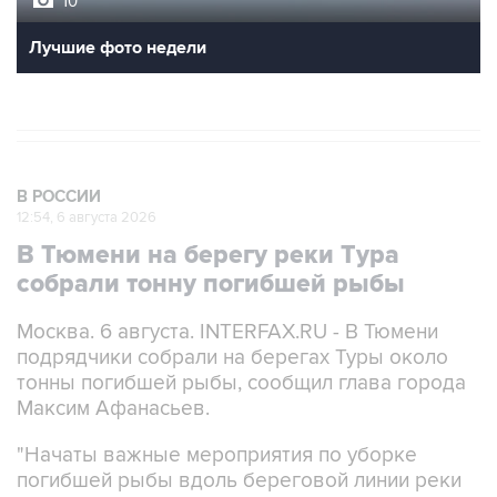
Лучшие фото недели
В РОССИИ
12:54, 6 августа 2026
В Тюмени на берегу реки Тура
собрали тонну погибшей рыбы
Москва. 6 августа. INTERFAX.RU - В Тюмени
подрядчики собрали на берегах Туры около
тонны погибшей рыбы, сообщил глава города
Максим Афанасьев.
"Начаты важные мероприятия по уборке
погибшей рыбы вдоль береговой линии реки
на территории Гагаринского парка, городского
пляжа. Специализированная организация за