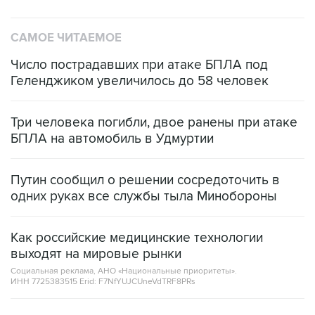
САМОЕ ЧИТАЕМОЕ
Число пострадавших при атаке БПЛА под
Геленджиком увеличилось до 58 человек
Три человека погибли, двое ранены при атаке
БПЛА на автомобиль в Удмуртии
Путин сообщил о решении сосредоточить в
одних руках все службы тыла Минобороны
Как российские медицинские технологии
выходят на мировые рынки
Социальная реклама, АНО «Национальные приоритеты».
ИНН 7725383515 Erid: F7NfYUJCUneVdTRF8PRs
Трамп заявил, что переговоры с Ираном
начнутся в понедельник