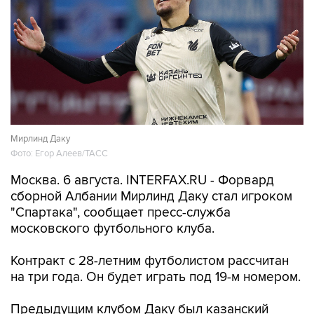
Мирлинд Даку
Фото: Егор Алеев/ТАСС
Москва. 6 августа. INTERFAX.RU - Форвард
сборной Албании Мирлинд Даку стал игроком
"Спартака", сообщает пресс-служба
московского футбольного клуба.
Контракт с 28-летним футболистом рассчитан
на три года. Он будет играть под 19-м номером.
Предыдущим клубом Даку был казанский
"Рубин", в составе которого он провел три
сезона. В 93 матчах за "Рубин" Даку забил 38