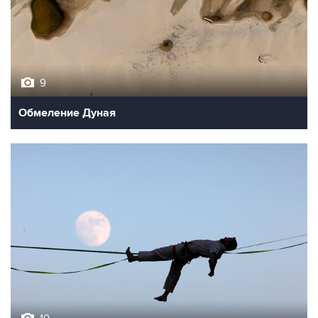
9
Обмеление Дуная
10