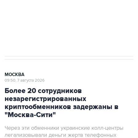
электросетевых объектов и агрокомплексов
Социальная реклама, АНО «Национальные приоритеты».
ИНН 7725383515 Erid: F7NfYUJCUneVdwcydK6A
Аксенов сообщил о четвертом погибшем в
результате атаки ВСУ на Крым
МОСКВА
09:50, 7 августа 2026
Более 20 сотрудников
незарегистрированных
криптообменников задержаны в
"Москва-Сити"
Через эти обменники украинские колл-центры
легализовывали деньги жертв телефонных