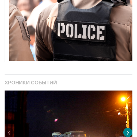
ХРОНИКИ СОБЫТИЙ
❮
❯