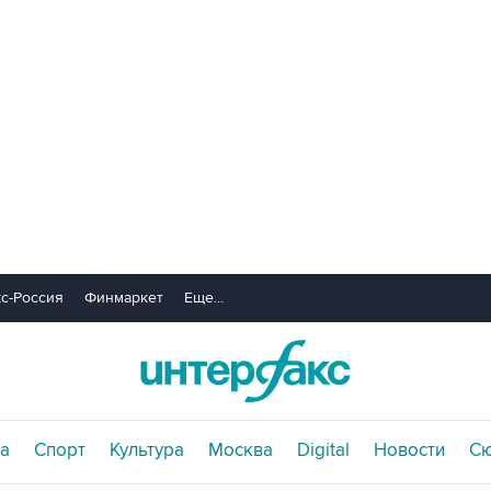
с-Россия
Финмаркет
Еще...
а
Спорт
Культура
Москва
Digital
Новости
С