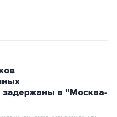
огибшем в результате атаки ВСУ на
ков
нных
 задержаны в "Москва-