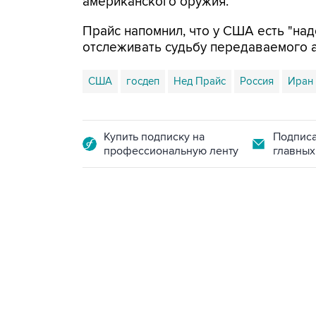
американского оружия.
Прайс напомнил, что у США есть "на
отслеживать судьбу передаваемого 
США
госдеп
Нед Прайс
Россия
Иран
Купить подписку на
Подписа
профессиональную ленту
главных
13:11, 7 августа 2026