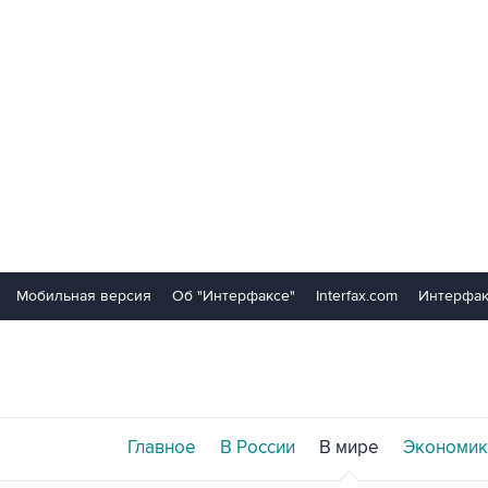
Мобильная версия
Об "Интерфаксе"
Interfax.com
Интерфак
Главное
В России
В мире
Экономик