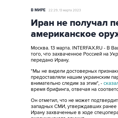
В МИРЕ
22:29, 13 марта 2023
Иран не получал п
американское оруж
Москва. 13 марта. INTERFAX.RU - В В
того, что захваченное Россией на У
передано Ирану.
"Мы не видели достоверных признако
предоставляли нашим украинским пар
внимательно следим за этим", -
сказа
время брифинга, отвечая на соответ
Он отметил, что не может подтверди
западных СМИ, утверждавших ранее в
Ирану захваченные в ходе спецопер