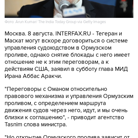
Фото: Arun Kumar/ The India Today Group via Getty Images
Москва. 8 августа. INTERFAX.RU - Тегеран и
Маскат могут вскоре договориться о системе
управления судоходством в Ормузском
проливе, однако снятие блокады с него имеет
отношение не к этим переговорам, а к
действиям США, заявил в субботу глава МИД
Ирана Аббас Аракчи.
"Переговоры с Оманом относительно
правового механизма и управления Ормузским
проливом, с определением маршрута
движения судов через него, идут, и мы очень
близки к соглашению", - приводит агентство
Tasnim слова министра.
"Но открытие Ормузского пролива зависит от
других условий, включая компенсацию за