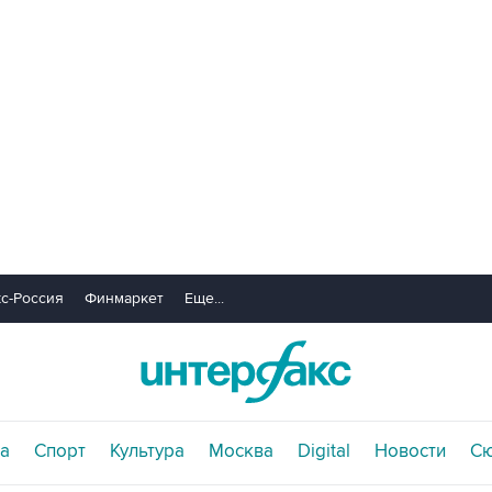
с-Россия
Финмаркет
Еще...
а
Спорт
Культура
Москва
Digital
Новости
С