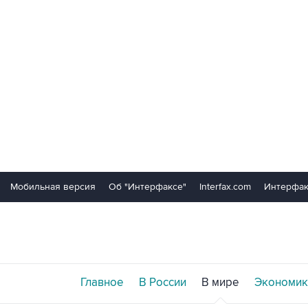
Мобильная версия
Об "Интерфаксе"
Interfax.com
Интерфак
Главное
В России
В мире
Экономик