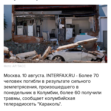
Фото: АР/ТАСС
Москва. 10 августа. INTERFAX.RU - Более 70
человек погибли в результате сильного
землетрясения, произошедшего в
понедельник в Колумбии, более 60 получили
травмы, сообщает колумбийская
телерадиосеть "Караколь".
В результате подземных толчков в городе
Кали обрушились более 20 построек, под