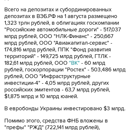
депозитах в ВЭБ.РФ на 1 августа размещено
1,323 трлн рублей, в облигациях госкомпании
"Российские автомобильные дороги" - 517,037
млрд рублей, ООО "НЛК-Финанс" - 250,667
млрд рублей, ООО "Авиакапитал-сервис" -
174,816 млрд рублей, ППК "Фонд развития
территорий" - 149,725 млрд рублей, ГТЛК -
182,61 млрд рублей, ООО
"ВК"
- 60 млрд
рублей, госкорпорации "Ростех" - 503,486 млрд
рублей, ООО "Инфраструктурные
инвестиции-4" - 4,05 млрд рублей, других
российских эмитентов - 63,7 млрд рублей,
$1,875 млрд и 10 млрд юаней.
В евробонды Украины инвестировано $3 млрд.
Помимо этого, средства ФНБ вложены в
"префы" "РЖД" (722,141 млрд рублей),
"Атомэнергопрома" (57,5 млрд рублей),
Газпромбанка (194,954 млрд рублей) и