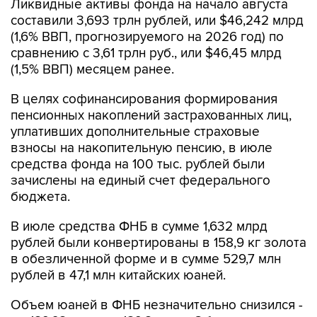
(1,6% ВВП, прогнозируемого на 2026 год) по
сравнению с 3,61 трлн руб., или $46,45 млрд
(1,5% ВВП) месяцем ранее.
В целях софинансирования формирования
пенсионных накоплений застрахованных лиц,
уплативших дополнительные страховые
взносы на накопительную пенсию, в июле
средства фонда на 100 тыс. рублей были
зачислены на единый счет федерального
бюджета.
В июле средства ФНБ в сумме 1,632 млрд
рублей были конвертированы в 158,9 кг золота
в обезличенной форме и в сумме 529,7 млн
рублей в 47,1 млн китайских юаней.
Объем юаней в ФНБ незначительно снизился -
до 189,68 млрд со 189,8 млрд. Объем золота
вырос до 141,242 тонны со 141,1 тонны месяц