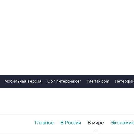
Мобильная версия
Об "Интерфаксе"
Interfax.com
Интерфак
Главное
В России
В мире
Экономик