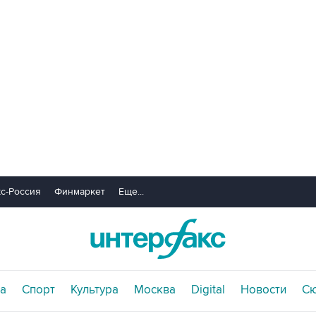
с-Россия
Финмаркет
Еще...
а
Спорт
Культура
Москва
Digital
Новости
С