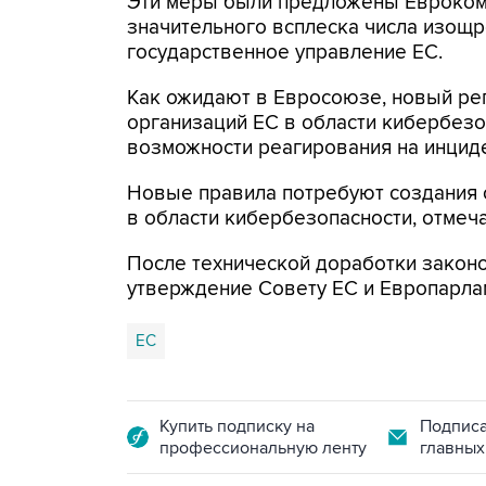
Эти меры были предложены Еврокоми
значительного всплеска числа изощ
государственное управление ЕС.
Как ожидают в Евросоюзе, новый рег
организаций ЕС в области кибербезоп
возможности реагирования на инцид
Новые правила потребуют создания с
в области кибербезопасности, отмеч
После технической доработки закон
утверждение Совету ЕС и Европарла
ЕС
Купить подписку на
Подписа
профессиональную ленту
главных