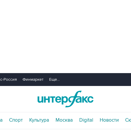
с-Россия
Финмаркет
Еще...
а
Спорт
Культура
Москва
Digital
Новости
С