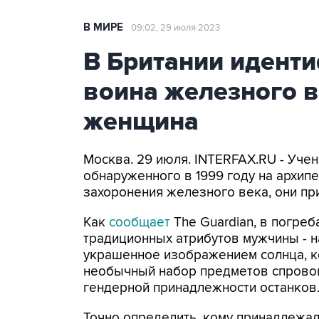
В МИРЕ
09:02, 29 июля 2023
В Британии идент
воина железного в
женщина
Москва. 29 июля. INTERFAX.RU - Уче
обнаруженного в 1999 году на архип
захоронения железного века, они п
Как
сообщает
The Guardian, в погреб
традиционных атрибутов мужчины - н
украшенное изображением солнца, к
необычный набор предметов спрово
гендерной принадлежности останков
Точно определить, кому принадлежал