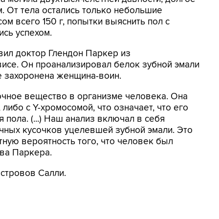
. От тела остались только небольшие
м всего 150 г, попытки выяснить пол с
сь успехом.
авил доктор Глендон Паркер из
исе. Он проанализировал белок зубной эмали
ге захоронена женщина-воин.
очное вещество в организме человека. Она
 либо с Y-хромосомой, что означает, что его
пола. (...) Наш анализ включал в себя
чных кусочков уцелевшей зубной эмали. Это
тную вероятность того, что человек был
ова Паркера.
стровов Салли.