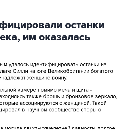
ифицировали останки
ека, им оказалась
ным удалось идентифицировать останки из
елаге Силли на юге Великобритании богатого
ринадлежат женщине воину.
альной камере помимо меча и щита -
аходились также брошь и бронзовое зеркало,
оторые ассоциируются с женщиной. Такой
цировал в научном сообществе споры о
.
а могила двухтысячелетней давности, долгое