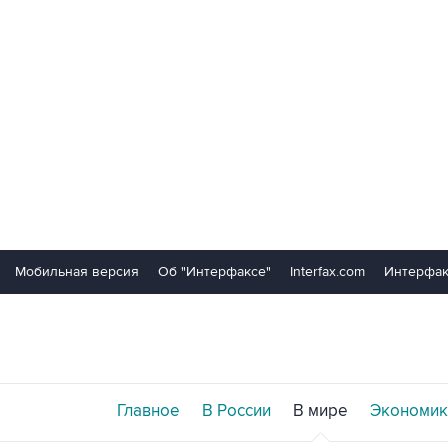
Мобильная версия
Об "Интерфаксе"
Interfax.com
Интерфак
Главное
В России
В мире
Экономик