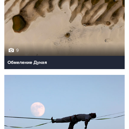
9
Обмеление Дуная