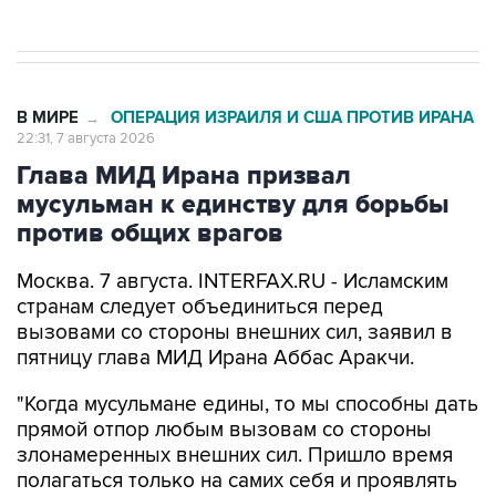
В МИРЕ
ОПЕРАЦИЯ ИЗРАИЛЯ И США ПРОТИВ ИРАНА
→
22:31, 7 августа 2026
Глава МИД Ирана призвал
мусульман к единству для борьбы
против общих врагов
Москва. 7 августа. INTERFAX.RU - Исламским
странам следует объединиться перед
вызовами со стороны внешних сил, заявил в
пятницу глава МИД Ирана Аббас Аракчи.
"Когда мусульмане едины, то мы способны дать
прямой отпор любым вызовам со стороны
злонамеренных внешних сил. Пришло время
полагаться только на самих себя и проявлять
сплоченность в духе истинного братства", -
написал министр в соцсети Х.