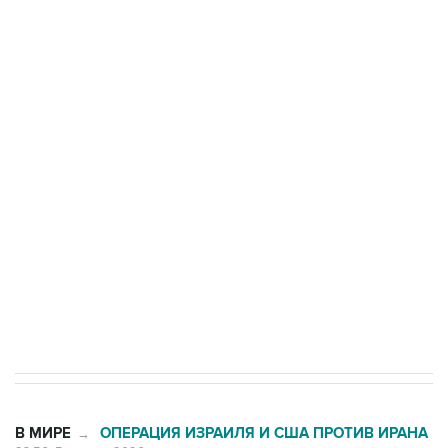
Три человека погибли, двое ранены при атаке
БПЛА на автомобиль в Удмуртии
Путин сообщил о решении сосредоточить в
одних руках все службы тыла Минобороны
Как российские медицинские технологии
выходят на мировые рынки
Социальная реклама, АНО «Национальные приоритеты».
ИНН 7725383515 Erid: F7NfYUJCUneVdTRF8PRs
Трамп заявил, что переговоры с Ираном
начнутся в понедельник
В МИРЕ
ОПЕРАЦИЯ ИЗРАИЛЯ И США ПРОТИВ ИРАНА
→