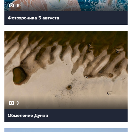
10
Фотохроника 5 августа
9
Обмеление Дуная