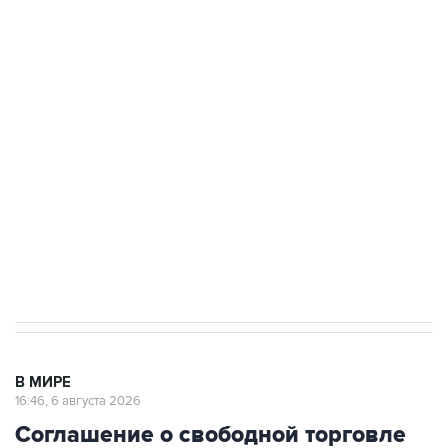
Путин сообщил о решении сосредоточить в
одних руках все службы тыла Минобороны
Как российские медицинские технологии
выходят на мировые рынки
Социальная реклама, АНО «Национальные приоритеты».
ИНН 7725383515 Erid: F7NfYUJCUneVdTRF8PRs
Трамп заявил, что переговоры с Ираном
начнутся в понедельник
В МИРЕ
16:46, 6 августа 2026
Соглашение о свободной торговле