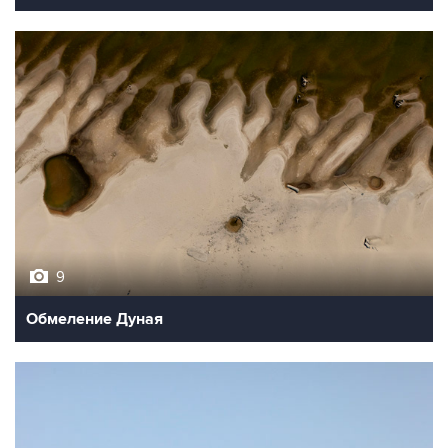
9
Обмеление Дуная