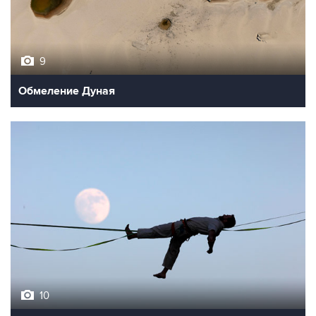
9
Обмеление Дуная
10