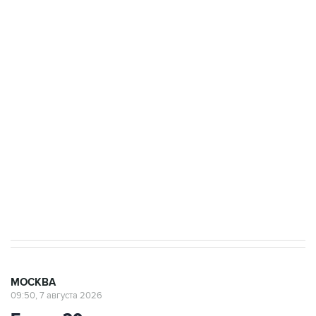
ФСБ сообщила о задержании в Приморье
подростков, готовивших теракт на объекте
Росгвардии
Беспилотные технологии и ИИ на службе у
электросетевых объектов и агрокомплексов
Социальная реклама, АНО «Национальные приоритеты».
ИНН 7725383515 Erid: F7NfYUJCUneVdwcydK6A
Аксенов сообщил о четвертом погибшем в
результате атаки ВСУ на Крым
МОСКВА
09:50, 7 августа 2026