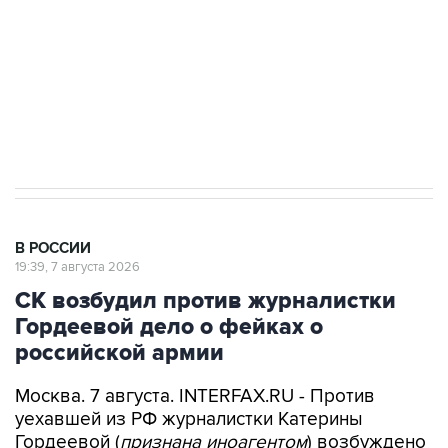
Беспилотные технологии и ИИ на службе у
электросетевых объектов и агрокомплексов
Социальная реклама, АНО «Национальные приоритеты».
ИНН 7725383515 Erid: F7NfYUJCUneVdwcydK6A
Аксенов сообщил о четвертом погибшем в
результате атаки ВСУ на Крым
В РОССИИ
19:39, 7 августа 2026
СК возбудил против журналистки
Гордеевой дело о фейках о
российской армии
Москва. 7 августа. INTERFAX.RU - Против
уехавшей из РФ журналистки Катерины
Гордеевой (
признана иноагентом
) возбуждено