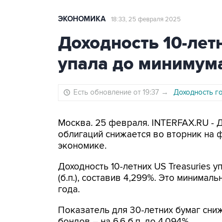
ЭКОНОМИКА
18:33, 25 февраля 2025
Доходность 10-ле
упала до минимума
Есть обновление от 19:37
→
Доходность г
Москва. 25 февраля. INTERFAX.RU - 
облигаций снижается во вторник на 
экономике.
Доходность 10-летних US Treasuries уп
(б.п.), составив 4,299%. Это минима
года.
Показатель для 30-летних бумаг снижа
бондов – на 6,6 б.п. до 4,094%.