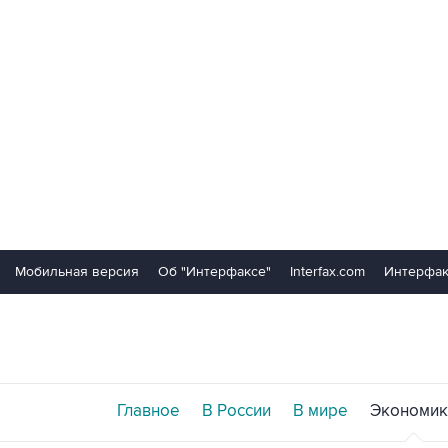
Мобильная версия
Об "Интерфаксе"
Interfax.com
Интерфак
Главное
В России
В мире
Экономик