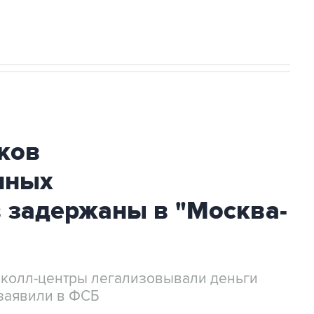
ков
нных
 задержаны в "Москва-
 колл-центры легализовывали деньги
заявили в ФСБ