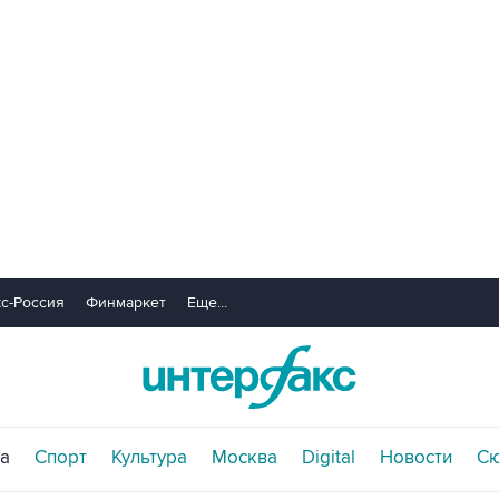
с-Россия
Финмаркет
Еще...
а
Спорт
Культура
Москва
Digital
Новости
С