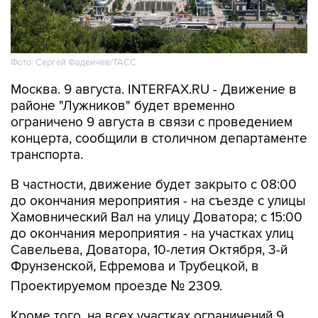
Фото: Сергей Фадеичев/ТАСС
Москва. 9 августа. INTERFAX.RU - Движение в
районе "Лужников" будет временно
ограничено 9 августа в связи с проведением
концерта, сообщили в столичном департаменте
транспорта.
В частности, движение будет закрыто с 08:00
до окончания мероприятия - на съезде с улицы
Хамовнический Вал на улицу Доватора; с 15:00
до окончания мероприятия - на участках улиц
Савельева, Доватора, 10-летия Октября, 3-й
Фрунзенской, Ефремова и Трубецкой, в
Проектируемом проезде № 2309.
Кроме того, на всех участках ограничений 9
августа с 00:01 до окончания мероприятия