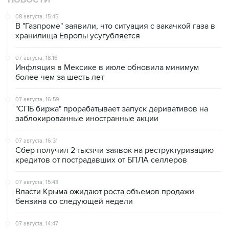
В "Газпроме" заявили, что ситуация с закачкой газа в
хранилища Европы усугубляется
07 августа, 18:16
Инфляция в Мексике в июле обновила минимум
более чем за шесть лет
07 августа, 16:59
"СПБ биржа" прорабатывает запуск деривативов на
заблокированные иностранные акции
07 августа, 16:31
Сбер получил 2 тысячи заявок на реструктуризацию
кредитов от пострадавших от БПЛА селлеров
07 августа, 15:43
Власти Крыма ожидают роста объемов продажи
бензина со следующей недели
07 августа, 14:47
Bank of America тратит более $250 млн в год на
лекарства для похудения для сотрудников