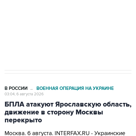
Как российские медицинские технологии
выходят на мировые рынки
Социальная реклама, АНО «Национальные приоритеты».
ИНН 7725383515 Erid: F7NfYUJCUneVdTRF8PRs
Трамп заявил, что переговоры с Ираном
начнутся в понедельник
В РОССИИ
ВОЕННАЯ ОПЕРАЦИЯ НА УКРАИНЕ
→
03:04, 6 августа 2026
БПЛА атакуют Ярославскую область,
движение в сторону Москвы
перекрыто
Москва. 6 августа. INTERFAX.RU - Украинские
беспилотники атакуют Ярославскую область,
движение транспорта на выезде из Ярославля