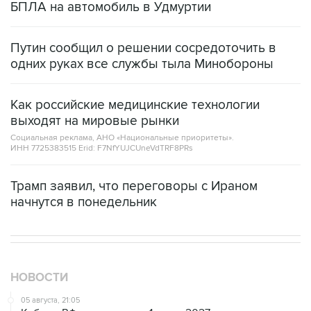
Путин сообщил о решении сосредоточить в
одних руках все службы тыла Минобороны
Как российские медицинские технологии
выходят на мировые рынки
Социальная реклама, АНО «Национальные приоритеты».
ИНН 7725383515 Erid: F7NfYUJCUneVdTRF8PRs
Трамп заявил, что переговоры с Ираном
начнутся в понедельник
НОВОСТИ
05 августа, 21:05
Кабмин РФ разрешил до 1 июля 2027 года импорт,
выпуск и обращение бензина Евро 2, Евро 3, Евро 4