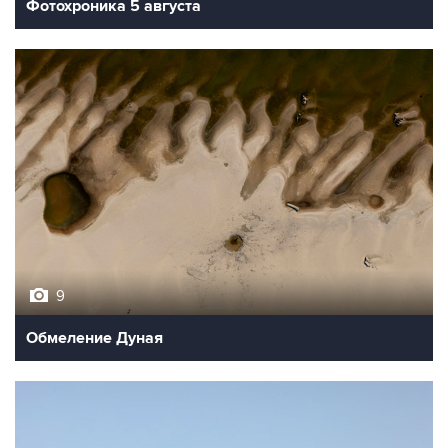
9
Обмеление Дуная