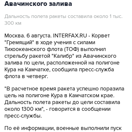
Дальность полета ракеты составила около 1 тыс.
300 км
Москва. 6 августа. INTERFAX.RU - Корвет
"Гремящий" в ходе учения с силами
Тихоокеанского флота (ТОФ) выполнил
стрельбу ракетой "Калибр" из Авачинского
залива по цели, расположенной на полигоне
Кура на Камчатке, сообщила пресс-служба
флота в четверг.
"В расчетное время ракета успешно поразила
цель на полигоне Кура в Камчатском крае.
Дальность полета ракеты до цели составила
около 1300 км", - говорится в сообщении
пресс-службы.
По её информации, военные выполнили пуск
ракеты из акватории Авачинского залива
(залив Тихого океана у юго-восточного