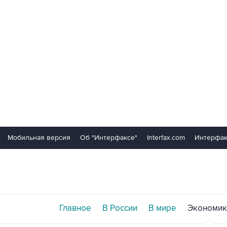
Мобильная версия
Об "Интерфаксе"
Interfax.com
Интерфак
Главное
В России
В мире
Экономик