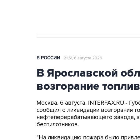
Аксенов сообщил о четвертом п
Крым
В РОССИИ
21:51, 6 августа 2026
В Ярославской об
возгорание топли
Москва. 6 августа. INTERFAX.RU - Г
сообщил о ликвидации возгорания т
нефтеперерабатывающего завода, з
беспилотников.
"На ликвидацию пожара было привлеч