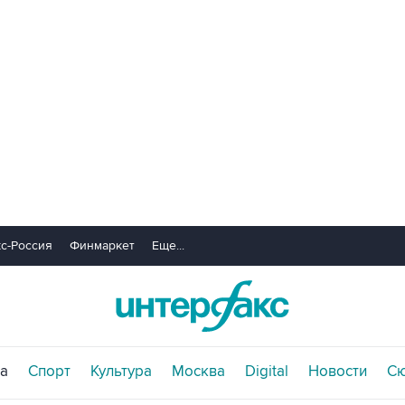
с-Россия
Финмаркет
Еще...
а
Спорт
Культура
Москва
Digital
Новости
С