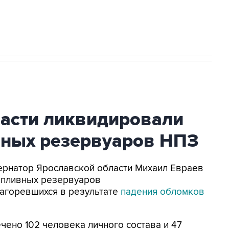
огибшем в результате атаки ВСУ на
ласти ликвидировали
вных резервуаров НПЗ
убернатор Ярославской области Михаил Евраев
опливных резервуаров
агоревшихся в результате
падения обломков
ено 102 человека личного состава и 47