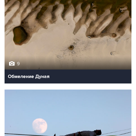
9
Обмеление Дуная