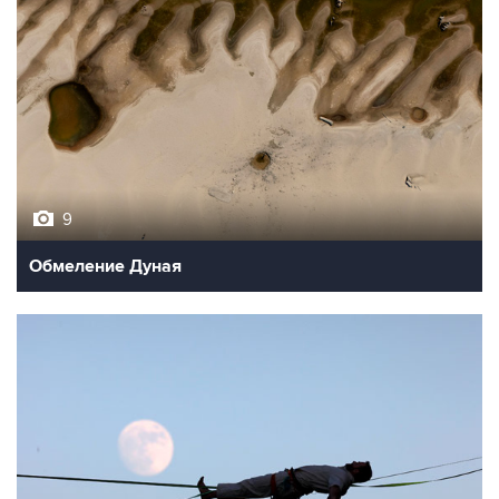
9
Обмеление Дуная