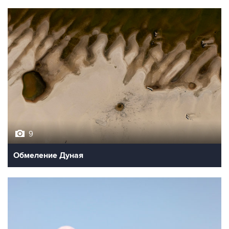
9
Обмеление Дуная