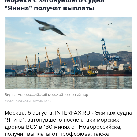
Моряки с затонувшего судна
"Янина" получат выплаты
Вид на Новороссийский морской торговый порт
Фото: Алексей Зотов/ТАСС
Москва. 6 августа. INTERFAX.RU - Экипаж судна
"Янина", затонувшего после атаки морских
дронов ВСУ в 130 милях от Новороссийска,
получит выплаты от профсоюза, также