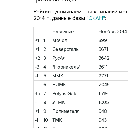
Рейтинг упоминаемости компаний мет
2014 г., данные базы
"СКАН"
:
Название
Ноябрь 2014
+1
1
Мечел
3991
+1
2
Северсталь
3671
+2
3
РусАл
3642
-3
4
"Норникель"
3611
-1
5
ММК
2771
-
6
НЛМК
2045
+5
7
Polyus Gold
1519
-
8
УГМК
1005
+1
9
Полиметалл
948
-1
10
ТМК
943