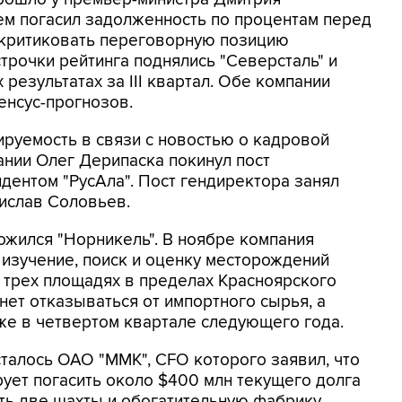
ем погасил задолженность по процентам перед
 критиковать переговорную позицию
трочки рейтинга поднялись "Северсталь" и
 результатах за III квартал. Обе компании
енсус-прогнозов.
ируемость в связи с новостью о кадровой
нии Олег Дерипаска покинул пост
дентом "РусАла". Пост гендиректора занял
ислав Соловьев.
ожился "Норникель". В ноябре компания
 изучение, поиск и оценку месторождений
 трех площадях в пределах Красноярского
чнет отказываться от импортного сырья, а
же в четвертом квартале следующего года.
сталось ОАО "ММК", CFO которого заявил, что
ирует погасить около $400 млн текущего долга
ать две шахты и обогатительную фабрику,