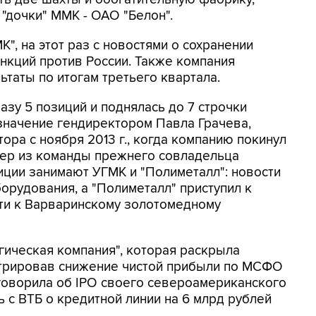
 "дочки" ММК - ОАО "Белон".
, на этот раз с новостями о сохранении
нкций против России. Также компания
таты по итогам третьего квартала.
азу 5 позиций и поднялась до 7 строчки
азначение гендиректором Павла Грачева,
ра с ноября 2013 г., когда компанию покинул
жер из команды прежнего совладельца
ции занимают УГМК и "Полиметалл": новости
рудования, а "Полиметалл" приступил к
ти к Варваринскому золотомедному
гическая компания", которая раскрыла
стрировав снижение чистой прибыли по МСФО
 говорила об IPO своего североамериканского
 с ВТБ о кредитной линии на 6 млрд рублей