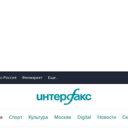
с-Россия
Финмаркет
Еще...
а
Спорт
Культура
Москва
Digital
Новости
С