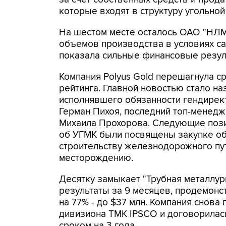
которые входят в структуру угольной
На шестом месте осталось ОАО "НЛМК"
объемов производства в условиях са
показала сильные финансовые резуль
Компания Polyus Gold перешагнула ср
рейтинга. Главной новостью стало н
исполнявшего обязанности гендиректо
Герман Пихоя, последний топ-менед
Михаила Прохорова. Следующие пози
об УГМК были посвящены закупке обо
строительству железнодорожного пу
месторождению.
Десятку замыкает "Трубная металлур
результаты за 9 месяцев, продемон
на 77% - до $37 млн. Компания снова
дивизиона TMK IPSCO и договорилась
сроком на 3 года.