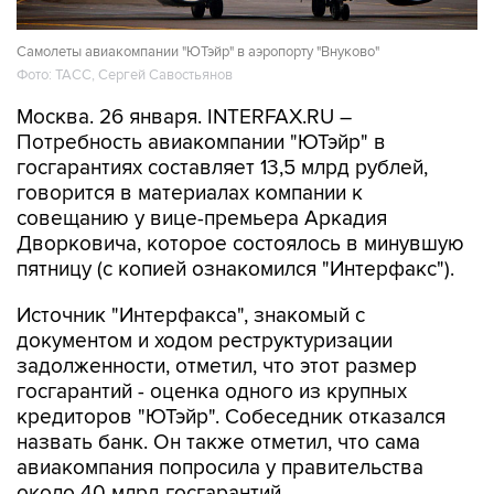
Самолеты авиакомпании "ЮТэйр" в аэропорту "Внуково"
Фото: ТАСС, Сергей Савостьянов
Москва. 26 января. INTERFAX.RU –
Потребность авиакомпании "ЮТэйр" в
госгарантиях составляет 13,5 млрд рублей,
говорится в материалах компании к
совещанию у вице-премьера Аркадия
Дворковича, которое состоялось в минувшую
пятницу (с копией ознакомился "Интерфакс").
Источник "Интерфакса", знакомый с
документом и ходом реструктуризации
задолженности, отметил, что этот размер
госгарантий - оценка одного из крупных
кредиторов "ЮТэйр". Собеседник отказался
назвать банк. Он также отметил, что сама
авиакомпания попросила у правительства
около 40 млрд госгарантий.