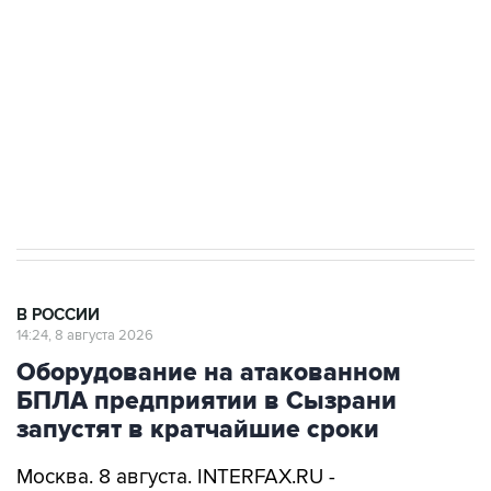
Беспилотные технологии и ИИ на службе у
электросетевых объектов и агрокомплексов
Социальная реклама, АНО «Национальные приоритеты».
ИНН 7725383515 Erid: F7NfYUJCUneVdwcydK6A
Кабмин РФ разрешил до 1 июля 2027 года
импорт, выпуск и обращение бензина Евро 2,
Евро 3, Евро 4
В РОССИИ
14:24, 8 августа 2026
Оборудование на атакованном
БПЛА предприятии в Сызрани
запустят в кратчайшие сроки
Москва. 8 августа. INTERFAX.RU -