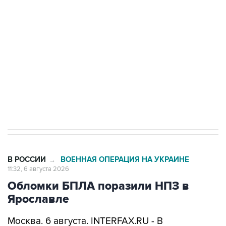
одних руках все службы тыла Минобороны
Как российские медицинские технологии
выходят на мировые рынки
Социальная реклама, АНО «Национальные приоритеты».
ИНН 7725383515 Erid: F7NfYUJCUneVdTRF8PRs
Трамп заявил, что переговоры с Ираном
начнутся в понедельник
В РОССИИ
ВОЕННАЯ ОПЕРАЦИЯ НА УКРАИНЕ
→
11:32, 6 августа 2026
Обломки БПЛА поразили НПЗ в
Ярославле
Москва. 6 августа. INTERFAX.RU - В