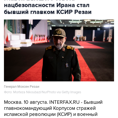
бывший главком КСИР Резаи
Генерал Мохсен Резаи
Фото: Morteza Nikoubazl/NurPhoto via Getty Images
Москва. 10 августа. INTERFAX.RU - Бывший
главнокомандующий Корпусом стражей
исламской революции (КСИР) и военный
советник верховного лидера Ирана Мохсен
Резаи занял должность секретаря Высшего