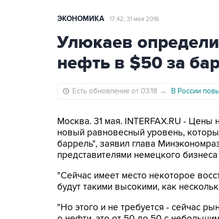
ЭКОНОМИКА
17:42, 31 мая 2016
Улюкаев определи
нефть в $50 за ба
Есть обновление от 03:18
→
В России пов
Москва. 31 мая. INTERFAX.RU - Цены 
новый равновесный уровень, который
баррель", заявил глава Минэкономра
представителями немецкого бизнеса 
"Сейчас имеет место некоторое восс
будут такими высокими, как несколько
"Но этого и не требуется - сейчас р
о нефти, это от 50 до 50 с небольши