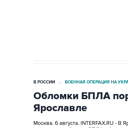
Как российские медицинские т
Социальная реклама, АНО «Национальные приоритеты».
И
Трамп заявил, что переговоры 
В РОССИИ
ВОЕННАЯ ОПЕРАЦИЯ НА УКР
→
Обломки БПЛА пор
Ярославле
Москва. 6 августа. INTERFAX.RU - В 