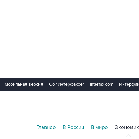
Мобильная версия
Об "Интерфаксе"
Interfax.com
Интерфак
Главное
В России
В мире
Экономик