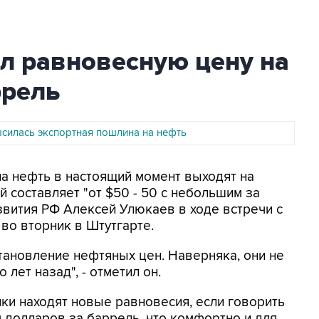
л равновесную цену на
ррель
ысилась экспортная пошлина на нефть
на нефть в настоящий момент выходят на
 составляет "от $50 - 50 с небольшим за
звития РФ Алексей Улюкаев в ходе встречи с
во вторник в Штутгарте.
тановление нефтяных цен. Наверняка, они не
 лет назад", - отметил он.
ынки находят новые равновесия, если говорить
м долларов за баррель, что комфортно и для