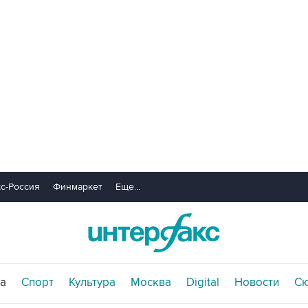
с-Россия
Финмаркет
Еще...
а
Спорт
Культура
Москва
Digital
Новости
С