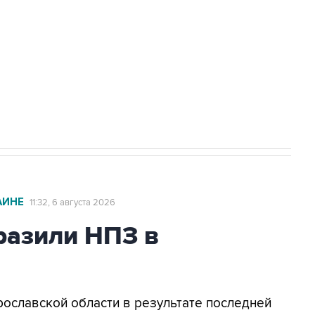
ехнологии выходят на мировые рынки
НН 7725383515 Erid: F7NfYUJCUneVdTRF8PRs
с Ираном начнутся в понедельник
АИНЕ
11:32, 6 августа 2026
азили НПЗ в
Ярославской области в результате последней