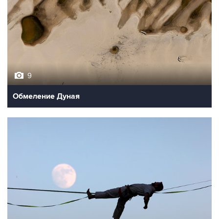
9
Обмеление Дуная