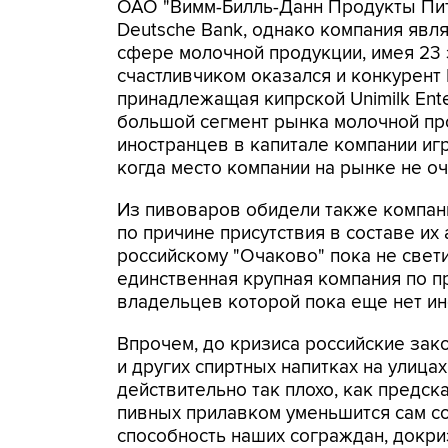
ОАО "Вимм-Билль-Данн Продукты Пит
Deutsche Bank, однако компания явл
сфере молочной продукции, имея 23 з
счастливчиком оказался и конкурент
принадлежащая кипрской Unimilk Ente
большой сегмент рынка молочной про
иностранцев в капитале компании иг
когда место компании на рынке не оч
Из пивоваров обидели также компани
по причине присутствия в составе их
российскому "Очаково" пока не свети
единственная крупная компания по пр
владельцев которой пока еще нет ин
Впрочем, до кризиса российские зак
и других спиртных напитках на улицах
действительно так плохо, как предск
пивных прилавком уменьшится сам соб
способность наших сограждан, докри