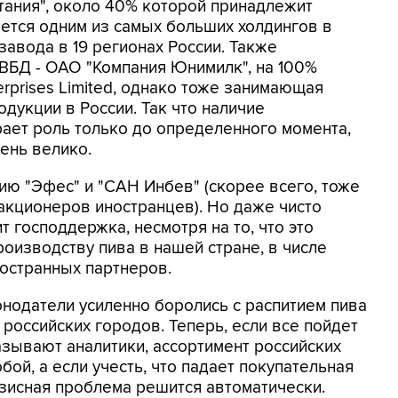
ания", около 40% которой принадлежит
яется одним из самых больших холдингов в
авода в 19 регионах России. Также
 ВБД - ОАО "Компания Юнимилк", на 100%
rprises Limited, однако тоже занимающая
дукции в России. Так что наличие
рает роль только до определенного момента,
ень велико.
ю "Эфес" и "САН Инбев" (скорее всего, тоже
 акционеров иностранцев). Но даже чисто
т господдержка, несмотря на то, что это
оизводству пива в нашей стране, в числе
остранных партнеров.
онодатели усиленно боролись с распитием пива
 российских городов. Теперь, если все пойдет
азывают аналитики, ассортимент российских
ой, а если учесть, что падает покупательная
зисная проблема решится автоматически.