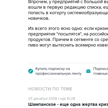
Впрочем, у предприятий с большой в
вошли в первую редакцию списка, ещ
попасть в когорту системообразующих
новичков.
Из всего этого ясно одно: если криз
предприятия "посыпятся", на россий
продуктов. Причем в сегменте со сре
пиво могут вытеснить всемирно изв
Купить подписку на
Подписа
профессиональную ленту
главных
НОВОСТИ ПО ТЕМЕ
25 декабря 2008 года 16:28
Шампанское - еще одна жертва кри