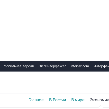
Мобильная версия
Об "Интерфаксе"
Interfax.com
Интерфак
Главное
В России
В мире
Экономик