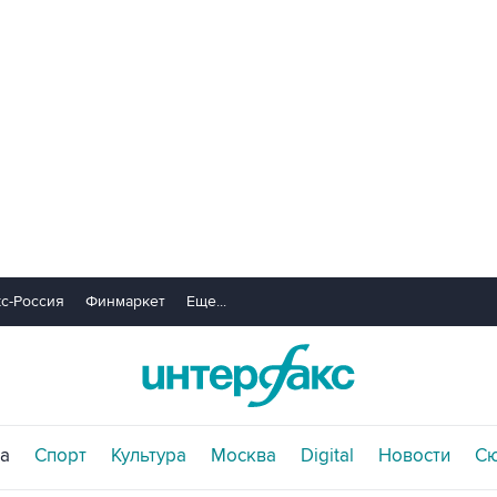
с-Россия
Финмаркет
Еще...
а
Спорт
Культура
Москва
Digital
Новости
С