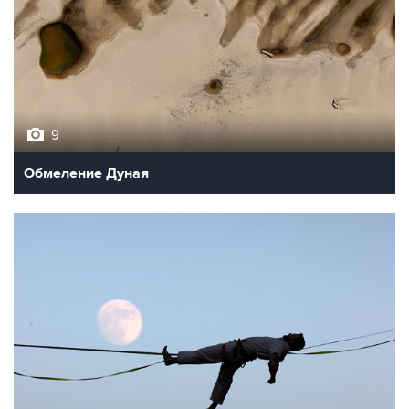
9
Обмеление Дуная