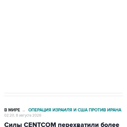
ФСБ сообщила о задержании в Приморье
подростков, готовивших теракт на объекте
Росгвардии
Беспилотные технологии и ИИ на службе у
электросетевых объектов и агрокомплексов
Социальная реклама, АНО «Национальные приоритеты».
ИНН 7725383515 Erid: F7NfYUJCUneVdwcydK6A
Кабмин РФ разрешил до 1 июля 2027 года
импорт, выпуск и обращение бензина Евро 2,
Евро 3, Евро 4
В МИРЕ
ОПЕРАЦИЯ ИЗРАИЛЯ И США ПРОТИВ ИРАНА
→
02:20, 8 августа 2026
Силы CENTCOM перехватили более