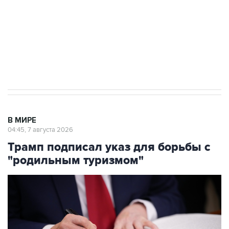
выходят на мировые рынки
Социальная реклама, АНО «Национальные приоритеты».
ИНН 7725383515 Erid: F7NfYUJCUneVdTRF8PRs
Аксенов сообщил о четвертом погибшем в
результате атаки ВСУ на Крым
В МИРЕ
04:45, 7 августа 2026
Трамп подписал указ для борьбы с
"родильным туризмом"