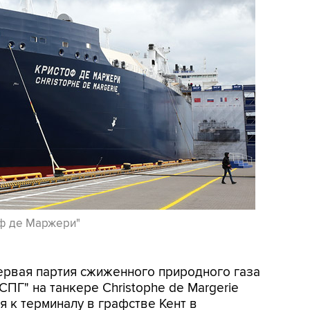
оф де Маржери"
Первая партия сжиженного природного газа
СПГ" на танкере Christophe de Margerie
я к терминалу в графстве Кент в