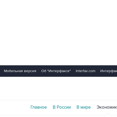
Мобильная версия
Об "Интерфаксе"
Interfax.com
Интерфак
Главное
В России
В мире
Экономик