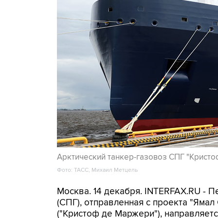
Арктический танкер-газовоз СПГ "Крист
Фото: ТАСС, Михаил Метцель
Москва. 14 декабря. INTERFAX.RU - 
(СПГ), отправленная с проекта "Ямал 
("Кристоф де Маржери"), направляетс