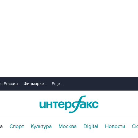
с-Россия
Финмаркет
Еще...
а
Спорт
Культура
Москва
Digital
Новости
С