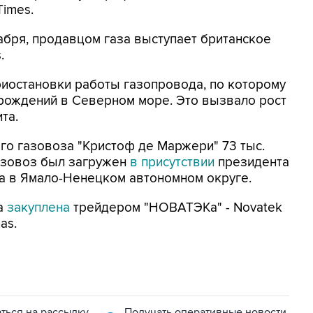
Times.
бря, продавцом газа выступает британское
.
риостановки работы газопровода, по которому
орождений в Северном море. Это вызвало рост
та.
ого газовоза "Кристоф де Маржери" 73 тыс.
Газовоз был загружен
в присутствии
президента
а в Ямало-Ненецком автономном округе.
ла
закуплена
трейдером "НОВАТЭКа" - Novatek
as.
ться на рассылку
Получать оперативные новости