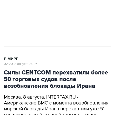
Социальная реклама, АНО «Национальные приоритеты».
ИНН 7725383515 Erid: F7NfYUJCUneVdwcydK6A
Кабмин РФ разрешил до 1 июля 2027 года
импорт, выпуск и обращение бензина Евро 2,
Евро 3, Евро 4
В МИРЕ
02:20, 8 августа 2026
Силы CENTCOM перехватили более
50 торговых судов после
возобновления блокады Ирана
Москва. 8 августа. INTERFAX.RU -
Американские ВМС с момента возобновления
морской блокады Ирана перехватили уже 51
связанное с этой страной торговое судно,