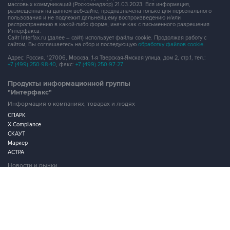
массовых коммуникаций (Роскомнадзор) 21.03.2023. Вся информация,
размещенная на данном веб-сайте, предназначена только для персонального
пользования и не подлежит дальнейшему воспроизведению и/или
распространению в какой-либо форме, иначе как с письменного разрешения
Интерфакса.
Сайт Interfax.ru (далее – сайт) использует файлы cookie. Продолжая работу с
сайтом, Вы соглашаетесь на сбор и последующую
обработку файлов cookie
.
Адрес: Россия, 127006, Москва, 1-я Тверская-Ямская улица, дом 2, стр.1, тел.:
+7 (499) 250-98-40
, факс:
+7 (499) 250-97-27
Продукты информационной группы
"Интерфакс"
Информация о компаниях, товарах и людях
СПАРК
X-Compliance
СКАУТ
Маркер
АСТРА
Новости и рынки
Новости "Интерфакса"
СКАН
RUDATA
Центр раскрытия корпоративной информации