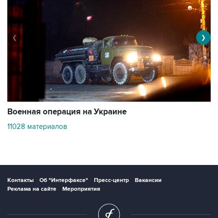
❮
❯
Военная операция на Украине
О
11028 материалов
3
Контакты
Об "Интерфаксе"
Пресс-центр
Вакансии
Реклама на сайте
Мероприятия
Copyright © 1991—2026 Interfax. Все права защищены. Сетевое издание