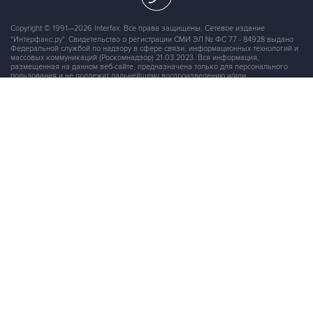
"Интерфакс.ру". Свидетельство о регистрации СМИ ЭЛ № ФС 77 - 84928 выдано
Федеральной службой по надзору в сфере связи, информационных технологий и
массовых коммуникаций (Роскомнадзор) 21.03.2023. Вся информация,
размещенная на данном веб-сайте, предназначена только для персонального
пользования и не подлежит дальнейшему воспроизведению и/или
распространению в какой-либо форме, иначе как с письменного разрешения
Интерфакса.
Сайт Interfax.ru (далее – сайт) использует файлы cookie. Продолжая работу с
сайтом, Вы соглашаетесь на сбор и последующую
обработку файлов cookie
.
Адрес: Россия, 127006, Москва, 1-я Тверская-Ямская улица, дом 2, стр.1, тел.:
+7 (499) 250-98-40
, факс:
+7 (499) 250-97-27
Продукты информационной группы
"Интерфакс"
Информация о компаниях, товарах и людях
СПАРК
X-Compliance
СКАУТ
Маркер
АСТРА
Новости и рынки
Новости "Интерфакса"
СКАН
RUDATA
Центр раскрытия корпоративной информации