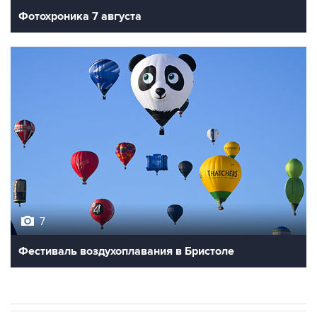
Фотохроника 7 августа
7
Фестиваль воздухоплавания в Бристоле