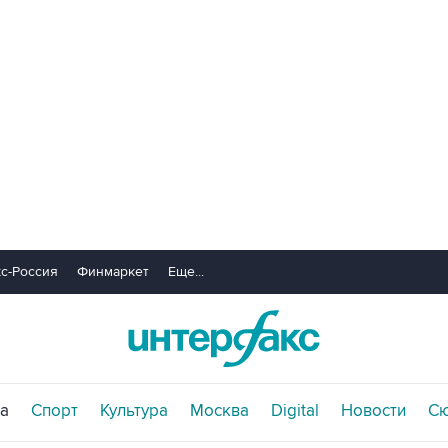
с-Россия
Финмаркет
Еще...
а
Спорт
Культура
Москва
Digital
Новости
С