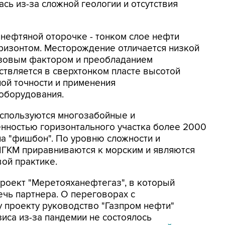
сь из-за сложной геологии и отсутствия
нефтяной оторочке - тонком слое нефти
ризонтом. Месторождение отличается низкой
азовым фактором и преобладанием
твляется в сверхтонком пласте высотой
ной точности и применения
оборудования.
используются многозабойные и
нностью горизонтального участка более 2000
ипа "фишбон". По уровню сложности и
НГКМ приравниваются к морским и являются
ой практике.
роект "Меретояханефтегаз", в который
ечь партнера. О переговорах с
 проекту руководство "Газпром нефти"
иса из-за пандемии не состоялось