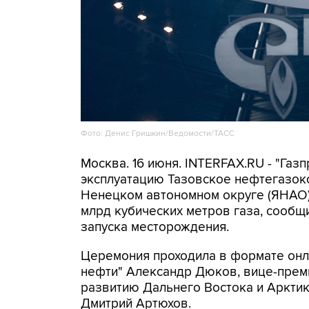
Фото: Денис Гришкин/Ведомости/ТАСС
Москва. 16 июня. INTERFAX.RU - "Га
эксплуатацию Тазовское нефтегазок
Ненецком автономном округе (ЯНАО) 
млрд кубических метров газа, сообщ
запуска месторождения.
Церемония проходила в формате онла
нефти" Александр Дюков, вице-премь
развитию Дальнего Востока и Аркти
Дмитрий Артюхов.