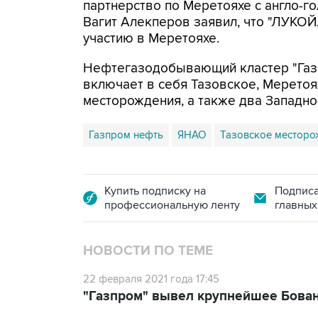
партнерство по Меретояхе с англо-го
Вагит Алекперов заявил, что "ЛУКОЙ
участию в Меретояхе.
Нефтегазодобывающий кластер "Газ
включает в себя Тазовское, Мерето
месторождения, а также два Западно
Газпром нефть
ЯНАО
Тазовское месторо
Купить подписку на
Подписа
профессиональную ленту
главных
НОВОСТИ ПО ТЕМЕ
22 февраля 2021 года 17:45
"Газпром" вывел крупнейшее Бова