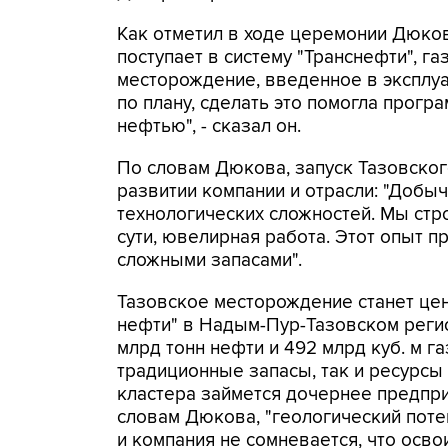
Как отметил в ходе церемонии Дюков
поступает в систему "Транснефти", газ
месторождение, введенное в эксплуа
по плану, сделать это помогла прогр
нефтью", - сказал он.
По словам Дюкова, запуск Тазовско
развитии компании и отрасли: "Добыч
технологических сложностей. Мы стро
сути, ювелирная работа. Этот опыт п
сложными запасами".
Тазовское месторождение станет це
нефти" в Надым-Пур-Тазовском регио
млрд тонн нефти и 492 млрд куб. м г
традиционные запасы, так и ресурсы
кластера займется дочернее предпри
словам Дюкова, "геологический поте
и компания не сомневается, что осво