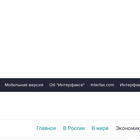
Мобильная версия
Об "Интерфаксе"
Interfax.com
Интерфак
Главное
В России
В мире
Экономик