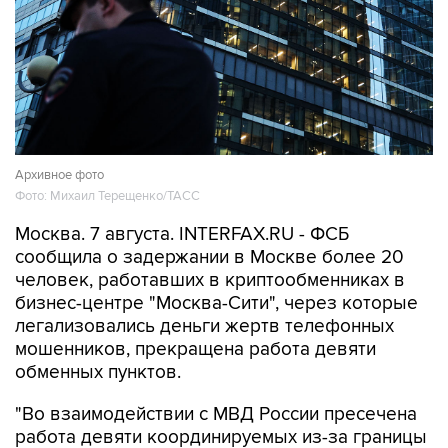
Архивное фото
Фото: Михаил Терещенко/ТАСС
Москва. 7 августа. INTERFAX.RU - ФСБ
сообщила о задержании в Москве более 20
человек, работавших в криптообменниках в
бизнес-центре "Москва-Сити", через которые
легализовались деньги жертв телефонных
мошенников, прекращена работа девяти
обменных пунктов.
"Во взаимодействии с МВД России пресечена
работа девяти координируемых из-за границы
каналов вывода средств за рубеж с
использованием криптовалюты. В Москве в