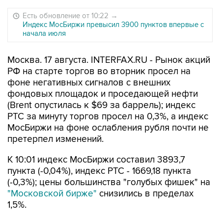
Есть обновление от 10:22
→
Индекс МосБиржи превысил 3900 пунктов впервые с
начала июля
Москва. 17 августа. INTERFAX.RU - Рынок акций
РФ на старте торгов во вторник просел на
фоне негативных сигналов с внешних
фондовых площадок и проседающей нефти
(Brent опустилась к $69 за баррель); индекс
РТС за минуту торгов просел на 0,3%, а индекс
МосБиржи на фоне ослабления рубля почти не
претерпел изменений.
К 10:01 индекс МосБиржи составил 3893,7
пункта (-0,04%), индекс РТС - 1669,18 пункта
(-0,3%); цены большинства "голубых фишек" на
"Московской бирже"
снизились в пределах
1,5%.