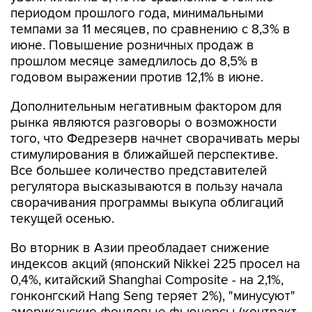
темпами за 11 месяцев, по сравнению с 8,3% в
июне. Повышение розничных продаж в
прошлом месяце замедлилось до 8,5% в
годовом выражении против 12,1% в июне.
Дополнительным негативным фактором для
рынка являются разговоры о возможности
того, что Федрезерв начнет сворачивать меры
стимулирования в ближайшей перспективе.
Все большее количество представителей
регулятора высказываются в пользу начала
сворачивания программы выкупа облигаций
текущей осенью.
Во вторник в Азии преобладает снижение
индексов акций (японский Nikkei 225 просел на
0,4%, китайский Shanghai Composite - на 2,1%,
гонконгский Hang Seng теряет 2%), "минусуют"
американские фондовые фьючерсы (контракт
на индекс S&P 500 просел на 0,5%).