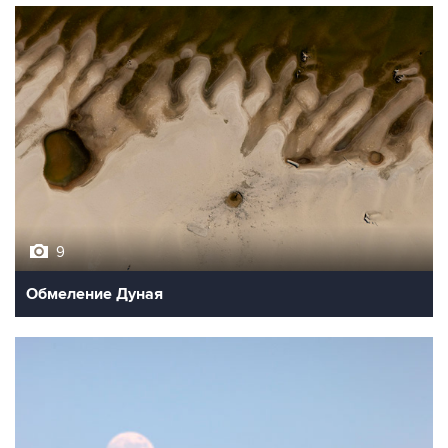
9
Обмеление Дуная