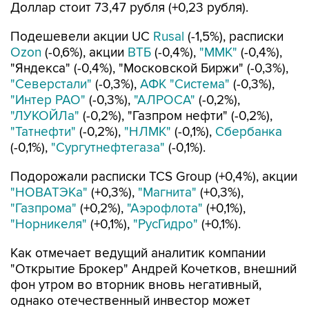
Доллар стоит 73,47 рубля (+0,23 рубля).
Подешевели акции UC
Rusal
(-1,5%), расписки
Ozon
(-0,6%), акции
ВТБ
(-0,4%),
"ММК"
(-0,4%),
"Яндекса" (-0,4%), "Московской Биржи" (-0,3%),
"Северстали"
(-0,3%),
АФК "Система"
(-0,3%),
"Интер РАО"
(-0,3%),
"АЛРОСА"
(-0,2%),
"ЛУКОЙЛа"
(-0,2%), "Газпром нефти" (-0,2%),
"Татнефти"
(-0,2%),
"НЛМК"
(-0,1%),
Сбербанка
(-0,1%),
"Сургутнефтегаза"
(-0,1%).
Подорожали расписки TCS Group (+0,4%), акции
"НОВАТЭКа"
(+0,3%),
"Магнита"
(+0,3%),
"Газпрома"
(+0,2%),
"Аэрофлота"
(+0,1%),
"Норникеля"
(+0,1%),
"РусГидро"
(+0,1%).
Как отмечает ведущий аналитик компании
"Открытие Брокер" Андрей Кочетков, внешний
фон утром во вторник вновь негативный,
однако отечественный инвестор может