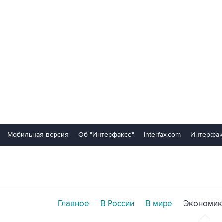
Мобильная версия
Об "Интерфаксе"
Interfax.com
Интерфак
Главное
В России
В мире
Экономик