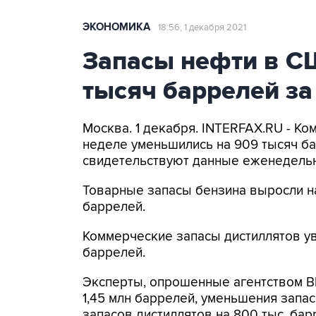
ЭКОНОМИКА
18:56, 1 декабря 2021
Запасы нефти в С
тысяч баррелей з
Москва. 1 декабря. INTERFAX.RU - К
неделе уменьшились на 909 тысяч бар
свидетельствуют данные еженедельн
Товарные запасы бензина выросли на
баррелей.
Коммерческие запасы дистиллятов уве
баррелей.
Эксперты, опрошенные агентством B
1,45 млн баррелей, уменьшения запас
запасов дистиллятов на 800 тыс. бар