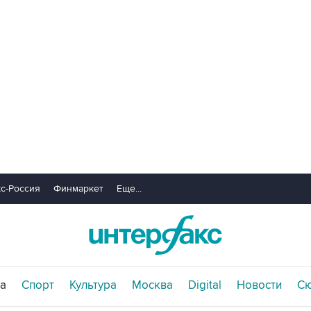
с-Россия
Финмаркет
Еще...
а
Спорт
Культура
Москва
Digital
Новости
С