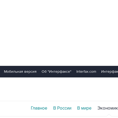
Мобильная версия
Об "Интерфаксе"
Interfax.com
Интерфак
Главное
В России
В мире
Экономик