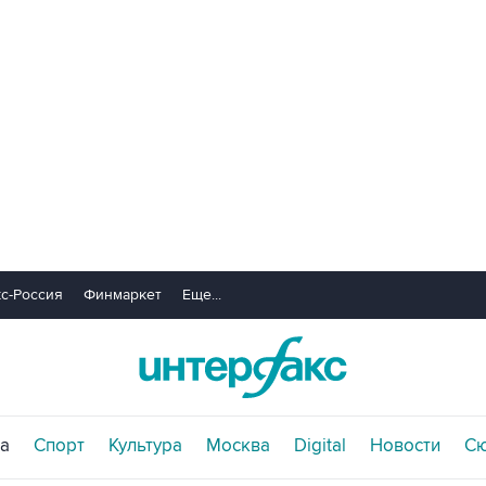
с-Россия
Финмаркет
Еще...
а
Спорт
Культура
Москва
Digital
Новости
С