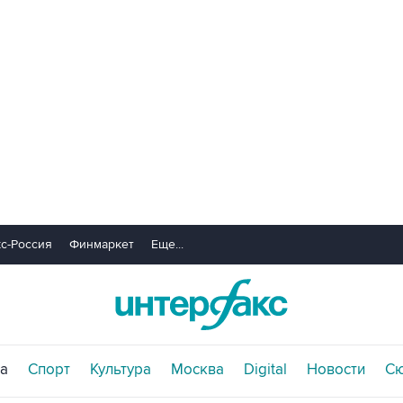
с-Россия
Финмаркет
Еще...
а
Спорт
Культура
Москва
Digital
Новости
С