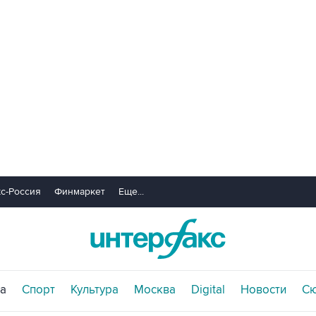
с-Россия
Финмаркет
Еще...
а
Спорт
Культура
Москва
Digital
Новости
С