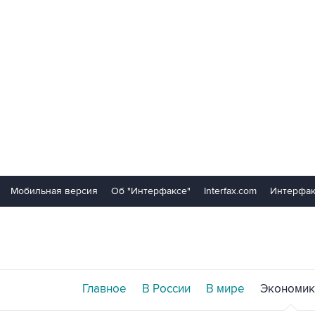
Мобильная версия
Об "Интерфаксе"
Interfax.com
Интерфак
Главное
В России
В мире
Экономик