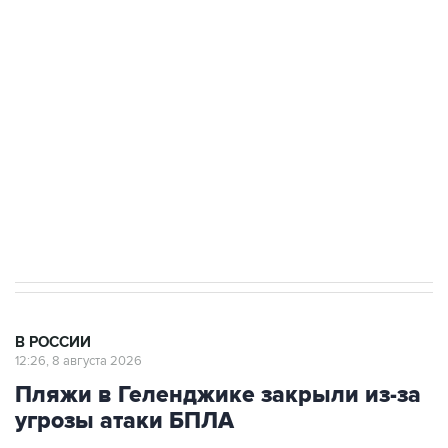
Росгвардии
Беспилотные технологии и ИИ на службе у
электросетевых объектов и агрокомплексов
Социальная реклама, АНО «Национальные приоритеты».
ИНН 7725383515 Erid: F7NfYUJCUneVdwcydK6A
Кабмин РФ разрешил до 1 июля 2027 года
импорт, выпуск и обращение бензина Евро 2,
Евро 3, Евро 4
В РОССИИ
12:26, 8 августа 2026
Пляжи в Геленджике закрыли из-за
угрозы атаки БПЛА