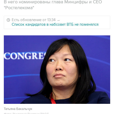
В него номинированы глава Минцифры и СЕО
"Ростелекома"
Есть обновление от 13:34
→
Список кандидатов в набсовет ВТБ не поменялся
Татьяна Бакальчук