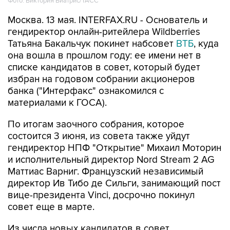
Фото: Виктория Виатрис/ТАСС
Москва. 13 мая. INTERFAX.RU - Основатель и
гендиректор онлайн-ритейлера Wildberries
Татьяна Бакальчук покинет набсовет
ВТБ
, куда
она вошла в прошлом году: ее имени нет в
списке кандидатов в совет, который будет
избран на годовом собрании акционеров
банка ("Интерфакс" ознакомился с
материалами к ГОСА).
По итогам заочного собрания, которое
состоится 3 июня, из совета также уйдут
гендиректор НПФ "Открытие" Михаил Моторин
и исполнительный директор Nord Stream 2 AG
Маттиас Варниг. Французский независимый
директор Ив Тибо де Сильги, занимающий пост
вице-президента Vinci, досрочно покинул
совет еще в марте.
Из числа новых кандидатов в совет