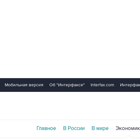
Мобильная версия
Об "Интерфаксе"
Interfax.com
Интерфак
Главное
В России
В мире
Экономик