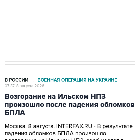
ИНН 7725383515 Erid: F7NfYUJCUneVdwcydK6A
Кабмин РФ разрешил до 1 июля 2027 года
импорт, выпуск и обращение бензина Евро 2,
Евро 3, Евро 4
В РОССИИ
ВОЕННАЯ ОПЕРАЦИЯ НА УКРАИНЕ
→
07:37, 8 августа 2026
Возгорание на Ильском НПЗ
произошло после падения обломков
БПЛА
Москва. 8 августа. INTERFAX.RU - В результате
падения обломков БПЛА произошло
возгорание на Ильском НПЗ, сообщается в
оперативном штабе Краснодарского края в