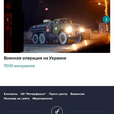
❮
❯
Военная операция на Украине
О
11030 материалов
3
Контакты
Об "Интерфаксе"
Пресс-центр
Вакансии
Реклама на сайте
Мероприятия